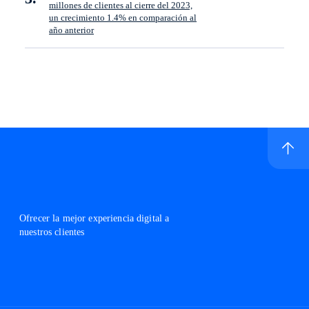
millones de clientes al cierre del 2023,
un crecimiento 1.4% en comparación al
año anterior
Ir a inicio de sitio
Logo Telefónica
Ofrecer la mejor experiencia digital a
nuestros clientes
Instagram Telefónica Hispam, abre en otra pestaña