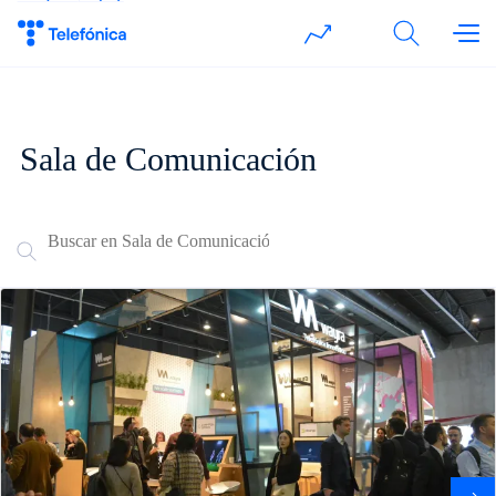
Telefónica Hispam
abre en otra pestaña
PRI
Sala de Comunicación
Buscar
Buscador sala de prensa