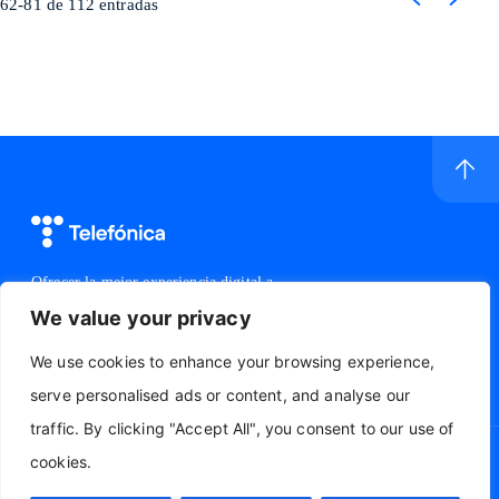
62-81 de 112 entradas
Página anteri
Página 
Ir a inicio de sitio
Logo Telefónica
Ofrecer la mejor experiencia digital a
nuestros clientes
We value your privacy
Instagram Telefónica Hispam, abre en otra pestaña
We use cookies to enhance your browsing experience,
serve personalised ads or content, and analyse our
traffic. By clicking "Accept All", you consent to our use of
cookies.
Política de
Aviso
Política de
Centro Global de